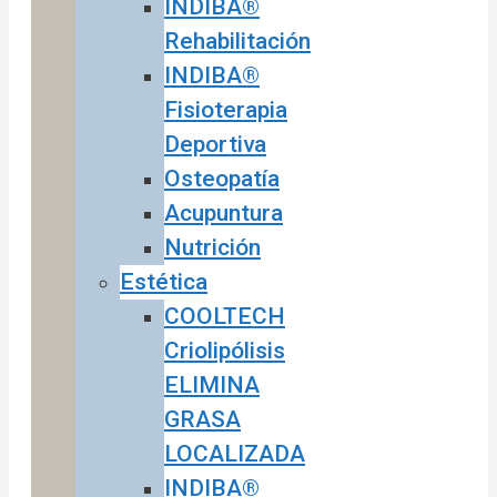
INDIBA®
Rehabilitación
INDIBA®
Fisioterapia
Deportiva
Osteopatía
Acupuntura
Nutrición
Estética
COOLTECH
Criolipólisis
ELIMINA
GRASA
LOCALIZADA
INDIBA®