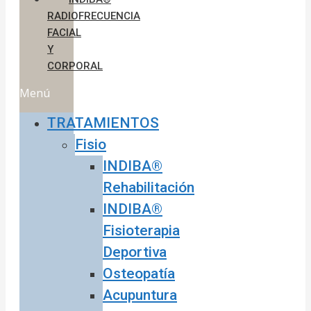
RADIOFRECUENCIA
FACIAL
Y
CORPORAL
Menú
TRATAMIENTOS
Fisio
INDIBA®
Rehabilitación
INDIBA®
Fisioterapia
Deportiva
Osteopatía
Acupuntura