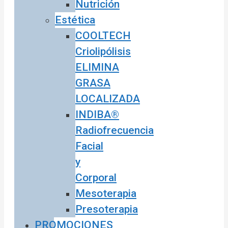
Nutrición
Estética
COOLTECH
Criolipólisis
ELIMINA
GRASA
LOCALIZADA
INDIBA®
Radiofrecuencia
Facial
y
Corporal
Mesoterapia
Presoterapia
PROMOCIONES