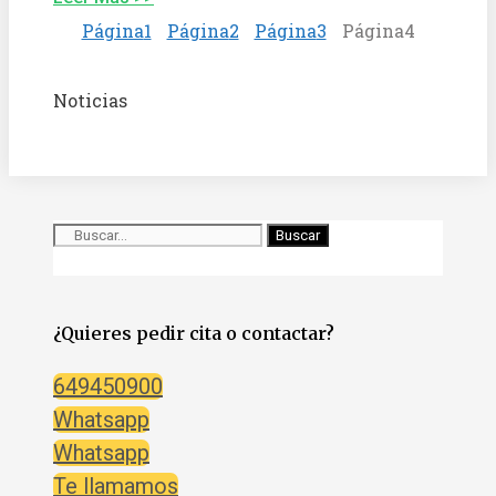
Página
1
Página
2
Página
3
Página
4
Noticias
Buscar
¿Quieres pedir cita o contactar?
649450900
Whatsapp
Whatsapp
Te llamamos