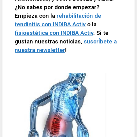
¿No sabes por donde empezar?
Empieza con la
rehabilitación de
tendinitis con INDIBA Activ
o la
fisioestética con INDIBA Activ
. Si te
gustan nuestras noticias,
suscrÍbete a
nuestra newsletter
!