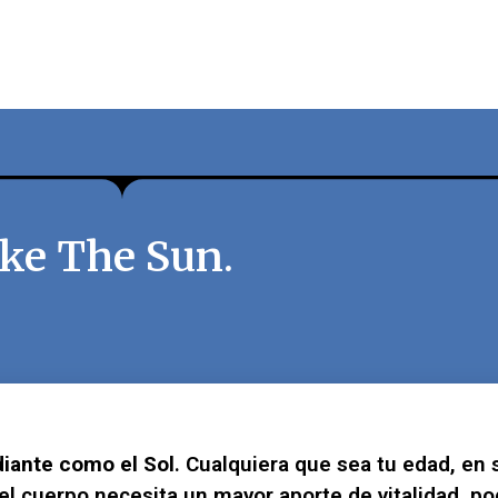
ike The Sun.
diante como el Sol
. Cualquiera que sea tu edad, en
el cuerpo necesita un mayor aporte de vitalidad, p