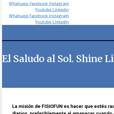
Whatsapp
Facebook
Instagram
Youtube
Linkedin
Whatsapp
Facebook
Instagram
Youtube
Linkedin
El Saludo al Sol. Shine L
La misión de FISIOFUN es hacer que estés ra
diarios
, preferiblemente al amanecer cuando 