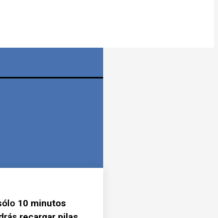
 sólo
10 minutos
odrás
recargar pilas