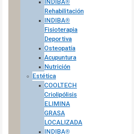
INDIBA®
Rehabilitación
INDIBA®
Fisioterapia
Deportiva
Osteopatía
Acupuntura
Nutrición
Estética
COOLTECH
Criolipólisis
ELIMINA
GRASA
LOCALIZADA
INDIBA®