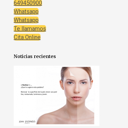
649450900
Whatsapp
Whatsapp
Te llamamos
Cita Online
Noticias recientes