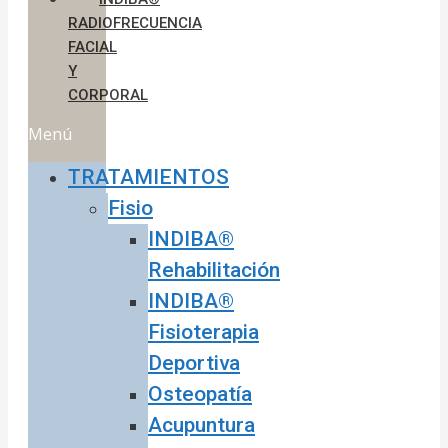
RADIOFRECUENCIA
FACIAL
Y
CORPORAL
Menú
TRATAMIENTOS
Fisio
INDIBA®
Rehabilitación
INDIBA®
Fisioterapia
Deportiva
Osteopatía
Acupuntura