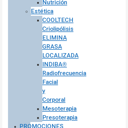
Nutrición
Estética
COOLTECH
Criolipólisis
ELIMINA
GRASA
LOCALIZADA
INDIBA®
Radiofrecuencia
Facial
y
Corporal
Mesoterapia
Presoterapia
PROMOCIONES