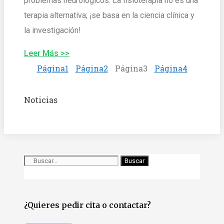
problemas neurológicos. La fisioterapia no es una
terapia alternativa; ¡se basa en la ciencia clínica y
la investigación!
Leer Más >>
Página
1
Página
2
Página
3
Página
4
Noticias
Buscar
¿Quieres pedir cita o contactar?