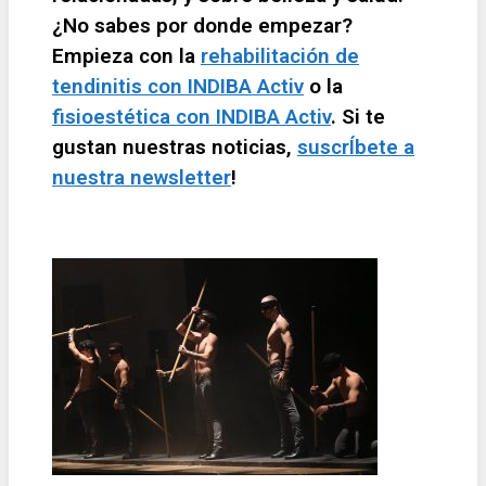
¿No sabes por donde empezar?
Empieza con la
rehabilitación de
tendinitis con INDIBA Activ
o la
fisioestética con INDIBA Activ
. Si te
gustan nuestras noticias,
suscrÍbete a
nuestra newsletter
!