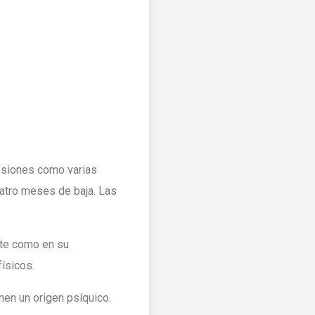
lesiones como varias
uatro meses de baja. Las
nte como en su
físicos.
nen un origen psíquico.