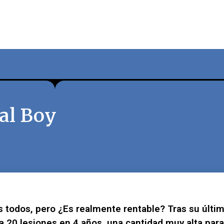
al Boy
s todos, pero ¿Es realmente rentable? Tras su últi
ma 20 lesiones en 4 años, una cantidad muy alta par