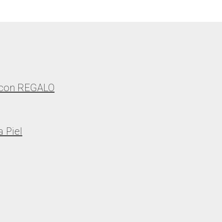
 con REGALO
 Piel