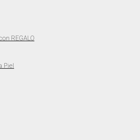
 con REGALO
 Piel