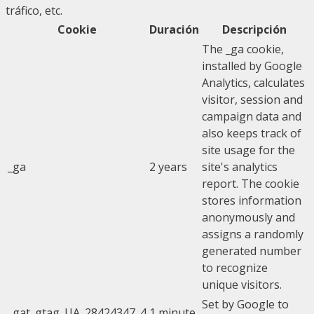
tráfico, etc.
Cookie
Duración
Descripción
The _ga cookie,
installed by Google
Analytics, calculates
visitor, session and
campaign data and
also keeps track of
site usage for the
_ga
2 years
site's analytics
report. The cookie
stores information
anonymously and
assigns a randomly
generated number
to recognize
unique visitors.
Set by Google to
_gat_gtag_UA_28424347_4
1 minute