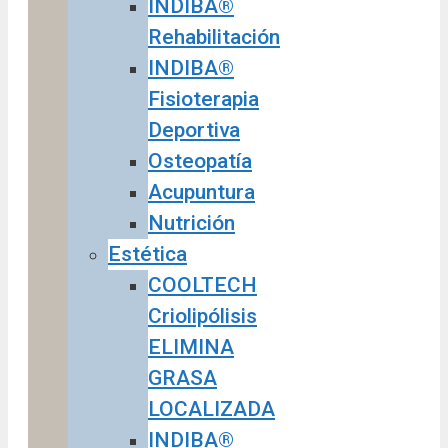
INDIBA®
Rehabilitación
INDIBA®
Fisioterapia
Deportiva
Osteopatía
Acupuntura
Nutrición
Estética
COOLTECH
Criolipólisis
ELIMINA
GRASA
LOCALIZADA
INDIBA®