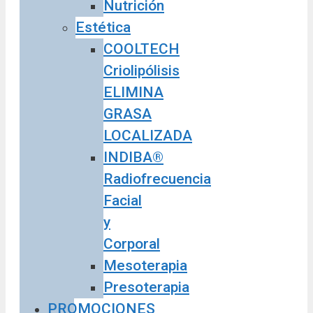
Nutrición
Estética
COOLTECH
Criolipólisis
ELIMINA
GRASA
LOCALIZADA
INDIBA®
Radiofrecuencia
Facial
y
Corporal
Mesoterapia
Presoterapia
PROMOCIONES