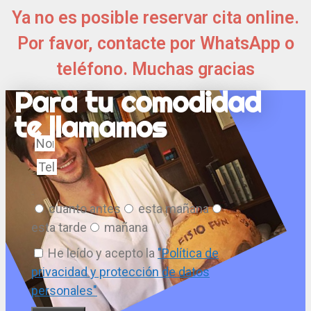
Ya no es posible reservar cita online.
Por favor, contacte por WhatsApp o
teléfono. Muchas gracias
Para tu comodidad
te llamamos
Nombre
Teléfono
Horario
cuanto antes
esta mañana
esta tarde
mañana
He leído y acepto la
"Política de
privacidad y protección de datos
personales"