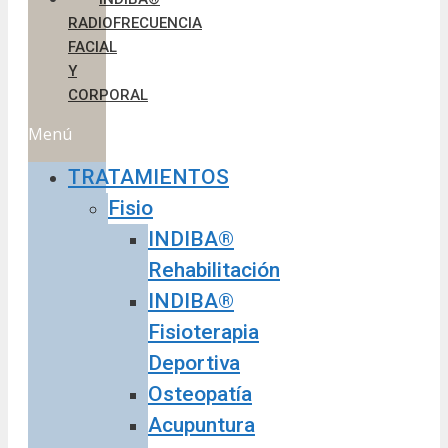
RADIOFRECUENCIA
FACIAL
Y
CORPORAL
Menú
TRATAMIENTOS
Fisio
INDIBA®
Rehabilitación
INDIBA®
Fisioterapia
Deportiva
Osteopatía
Acupuntura